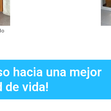
do
so hacia una mejor
d de vida!