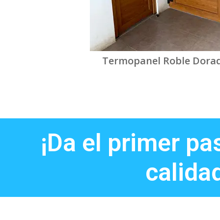
Termopanel Roble Dora
¡Da el primer pa
calida